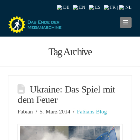
DE
EN
ES
FR
NL
|
|
|
|
Navi
Tag Archive
Ukraine: Das Spiel mit
dem Feuer
Fabian
5. März 2014
Fabians Blog